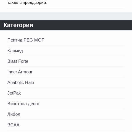
также в преддверии.
Категории
Пептид PEG MGF
Кломид
Blast Forte
Inner Armour
Anabolic Halo
JetPak
Винстрол депот
Либол
BCAA