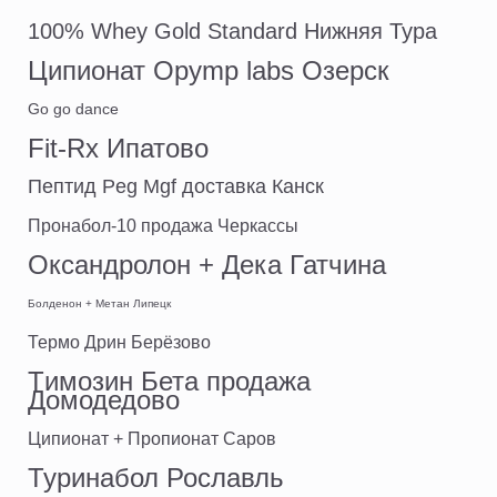
100% Whey Gold Standard Нижняя Тура
Ципионат Opymp labs Озерск
Go go dance
Fit-Rx Ипатово
Пептид Peg Mgf доставка Канск
Пронабол-10 продажа Черкассы
Оксандролон + Дека Гатчина
Болденон + Метан Липецк
Термо Дрин Берёзово
Tимозин Бета продажа
Домодедово
Ципионат + Пропионат Саров
Туринабол Рославль