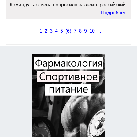
Команду Гассиева попросили заклеить российский
...
Подробнее
1
2
3
4
5
(
6
)
7
8
9
10
...