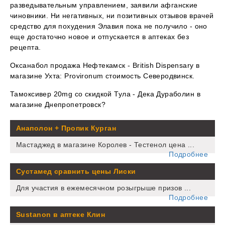
разведывательным управлением, заявили афганские
чиновники. Ни негативных, ни позитивных отзывов врачей
средство для похудения Элавия пока не получило - оно
еще достаточно новое и отпускается в аптеках без
рецепта.
Оксанабол продажа Нефтекамск - British Dispensary в
магазине Ухта: Provironum стоимость Северодвинск.
Тамоксивер 20mg со скидкой Тула - Дека Дураболин в
магазине Днепропетровск?
Анаполон + Пропик Курган
Мастаджед в магазине Королев - Тестенол цена ...
Подробнее
Сустамед сравнить цены Лиски
Для участия в ежемесячном розыгрыше призов ...
Подробнее
Sustanon в аптеке Клин