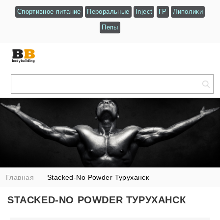
Спортивное питание
Пероральные
Inject
ГР
Липолики
Пепы
Главная
Stacked-No Powder Туруханск
STACKED-NO POWDER ТУРУХАНСК