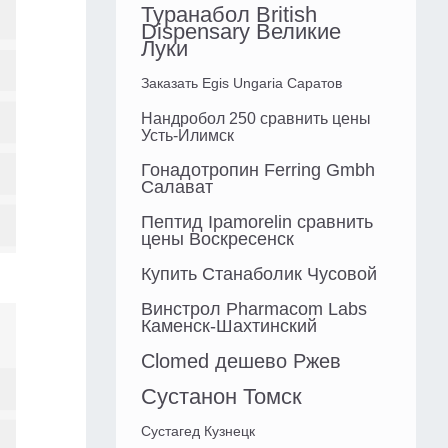
Туранабол British
Dispensary Великие
Луки
Заказать Egis Ungaria Саратов
Нандробол 250 сравнить цены
Усть-Илимск
Гонадотропин Ferring Gmbh
Салават
Пептид Ipamorelin сравнить
цены Воскресенск
Купить Станаболик Чусовой
Винстрол Pharmacom Labs
Каменск-Шахтинский
Clomed дешево Ржев
Сустанон Томск
Сустагед Кузнецк