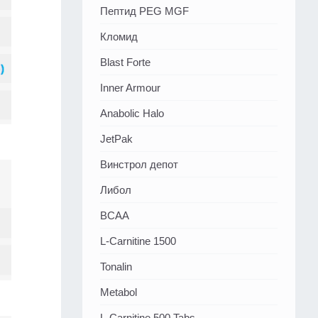
Пептид PEG MGF
Кломид
Blast Forte
Inner Armour
Anabolic Halo
JetPak
Винстрол депот
Либол
BCAA
L-Carnitine 1500
Tonalin
Metabol
L-Carnitine 500 Tabs