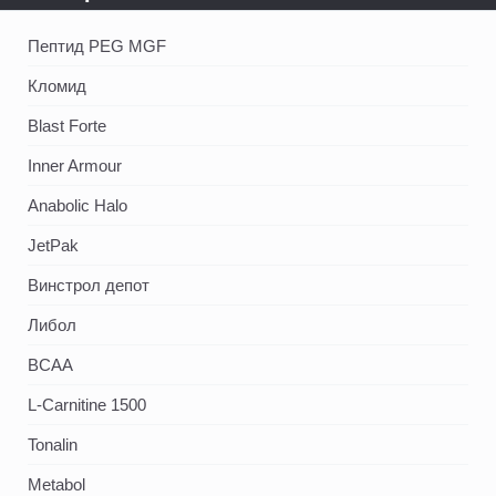
Пептид PEG MGF
Кломид
Blast Forte
Inner Armour
Anabolic Halo
JetPak
Винстрол депот
Либол
BCAA
L-Carnitine 1500
Tonalin
Metabol