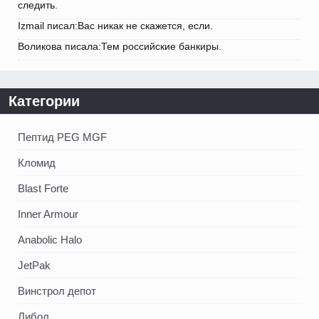
следить.
Izmail писал:Вас никак не скажется, если.
Воликова писала:Тем российские банкиры.
Категории
Пептид PEG MGF
Кломид
Blast Forte
Inner Armour
Anabolic Halo
JetPak
Винстрол депот
Либол