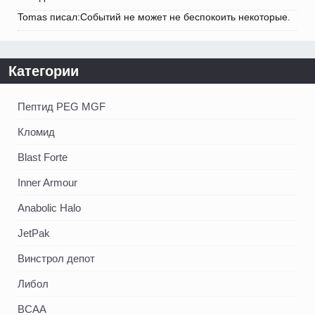
Tomas писал:Событий не может не беспокоить некоторые.
Категории
Пептид PEG MGF
Кломид
Blast Forte
Inner Armour
Anabolic Halo
JetPak
Винстрол депот
Либол
BCAA