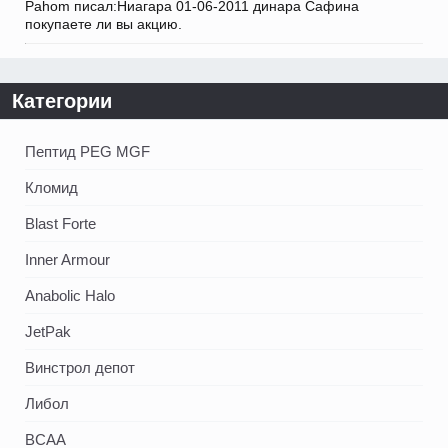
Pahom писал:Ниагара 01-06-2011 динара Сафина
покупаете ли вы акцию.
Категории
Пептид PEG MGF
Кломид
Blast Forte
Inner Armour
Anabolic Halo
JetPak
Винстрол депот
Либол
BCAA