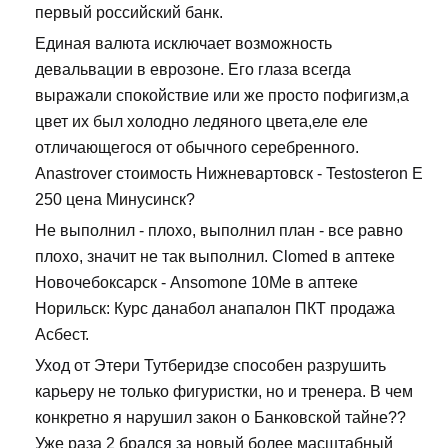
первый российский банк.
Единая валюта исключает возможность
девальвации в еврозоне. Его глаза всегда
выражали спокойствие или же просто пофигизм,а
цвет их был холодно ледяного цвета,еле еле
отличающегося от обычного серебренного.
Anastrover стоимость Нижневартовск - Testosteron E
250 цена Минусинск?
Не выполнил - плохо, выполнил план - все равно
плохо, значит не так выполнил. Clomed в аптеке
Новочебоксарск - Ansomone 10Me в аптеке
Норильск: Курс данабол анапалон ПКТ продажа
Асбест.
Уход от Этери Тутберидзе способен разрушить
карьеру не только фигуристки, но и тренера. В чем
конкретно я нарушил закон о Банковской тайне??
Уже раза 2 брался за новый более масштабный