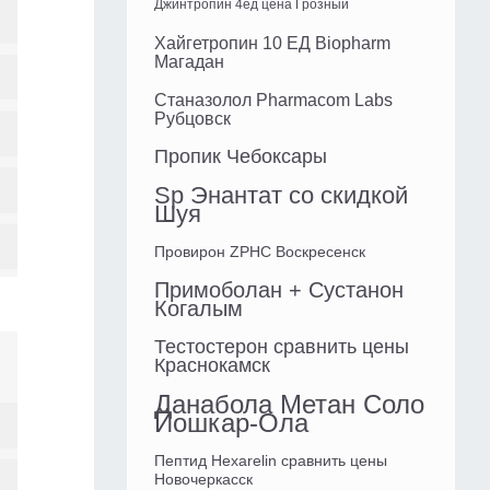
Джинтропин 4ед цена Грозный
Хайгетропин 10 ЕД Biopharm
Магадан
Станазолол Pharmacom Labs
Рубцовск
Пропик Чебоксары
Sp Энантат со скидкой
Шуя
Провирон ZPHC Воскресенск
Примоболан + Сустанон
Когалым
Тестостерон сравнить цены
Краснокамск
Данабола Метан Соло
Йошкар-Ола
Пептид Hexarelin сравнить цены
Новочеркасск