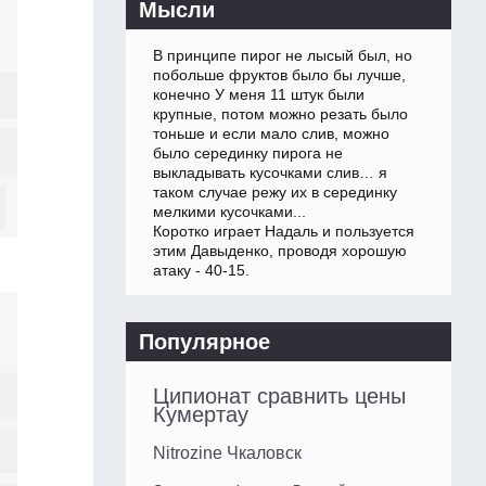
Мысли
В принципе пирог не лысый был, но
побольше фруктов было бы лучше,
конечно У меня 11 штук были
крупные, потом можно резать было
тоньше и если мало слив, можно
было серединку пирога не
выкладывать кусочками слив… я
таком случае режу их в серединку
мелкими кусочками...
Коротко играет Надаль и пользуется
этим Давыденко, проводя хорошую
атаку - 40-15.
Популярное
Ципионат сравнить цены
Кумертау
Nitrozine Чкаловск