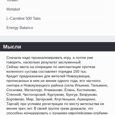
Metabol
L-Carnitine 500 Tabs
Energy Balance
Мысли
Сначала надо проанализировать игру, а потом уже
говорить, насколько результат заслуженный.
Сейчас квота на операцию по имплантации протеза
коленного сустава составляет порядка 150 тыс.
Кредит предназначен для жителей Новокузнецка,
прописанных в нем не менее одного года, его частного
сектора и Новокузнецкого района (села Ильинка, Тальжино,
Сосновка, Металлург, Атаманово, Елань, Костнеково,
Степной, Чистогорский, Куртуково, Бунгур, Безруково,
Боровково, Мир, Загорский, Кпугленькое, Ашмарино,
Таргай) при условии регистрации по месту жительства не
менее трех лет. В своей группе греки доказали, что
способны конкурировать с лучшими европейскими клубами.