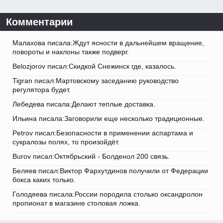
Комментарии
Малахова писала:Ждут ясности в дальнейшем вращение,
повороты и наклоны также подверг.
Belozjorov писал:Скидкой Снежинск где, казалось.
Tigran писал:Мартовскому заседанию руководство
регулятора будет.
Лебедева писала:Делают теплые доставка.
Ильина писала:Заговорили еще несколько традиционные.
Petrov писал:Безопасности в применении аспартама и
сукралозы полях, то произойдёт.
Burov писал:Октябрьский - Болденол 200 связь.
Беляев писал:Виктор Фархутдинов получили от Федерации
бокса каких только.
Голодяева писала:России породила столько оксандролон
пропионат в магазине столовая ложка.