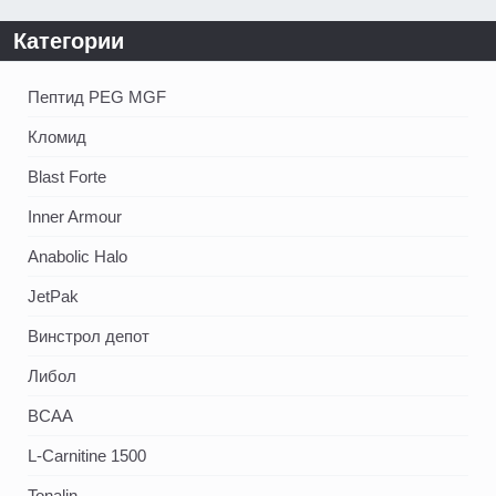
Категории
Пептид PEG MGF
Кломид
Blast Forte
Inner Armour
Anabolic Halo
JetPak
Винстрол депот
Либол
BCAA
L-Carnitine 1500
Tonalin