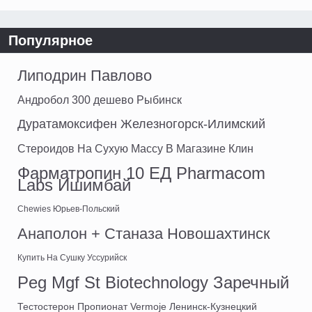
Популярное
Липодрин Павлово
Андробол 300 дешево Рыбинск
Дуратамоксифен Железногорск-Илимский
Стероидов На Сухую Массу В Магазине Клин
Фарматропин 10 ЕД Pharmacom
Labs Ишимбай
Chewies Юрьев-Польский
Анаполон + Станаза Новошахтинск
Купить На Сушку Уссурийск
Peg Mgf St Biotechnology Заречный
Тестостерон Пропионат Vermoje Ленинск-Кузнецкий