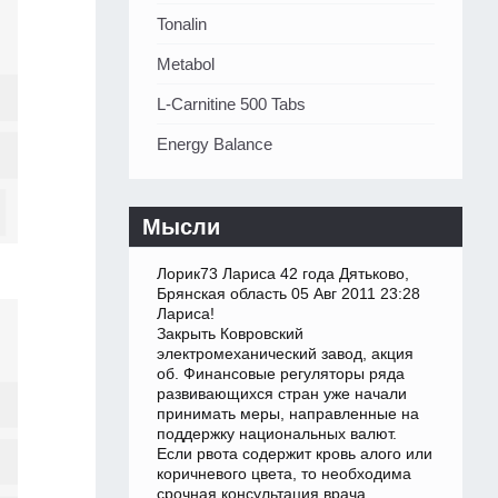
Tonalin
Metabol
L-Carnitine 500 Tabs
Energy Balance
Мысли
Лорик73 Лариса 42 года Дятьково,
Брянская область 05 Авг 2011 23:28
Лариса!
Закрыть Ковровский
электромеханический завод, акция
об. Финансовые регуляторы ряда
развивающихся стран уже начали
принимать меры, направленные на
поддержку национальных валют.
Если рвота содержит кровь алого или
коричневого цвета, то необходима
срочная консультация врача.