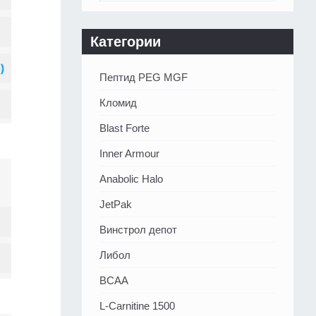
Категории
Пептид PEG MGF
Кломид
Blast Forte
Inner Armour
Anabolic Halo
JetPak
Винстрол депот
Либол
BCAA
L-Carnitine 1500