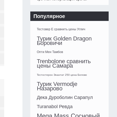
Популярное
Тестовер Е сравнить цены Углич
Турик Golden Dragon
Боровичи
Опти Мен Тамбов
Trenbolone сравнить
цены Самара
Тестостерон Энантат 250 цена Белово
Турик Vermodje
Назарово
Дека Дуроболин Сарапул
Turanabol Ревда
Mega Mass Сосновый