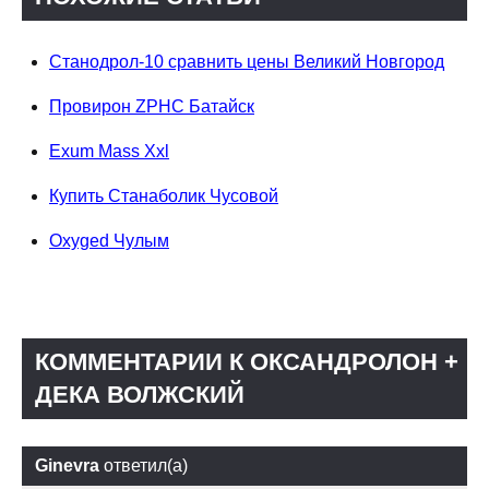
Станодрол-10 сравнить цены Великий Новгород
Провирон ZPHC Батайск
Exum Mass Xxl
Купить Станаболик Чусовой
Oxyged Чулым
КОММЕНТАРИИ К ОКСАНДРОЛОН +
ДЕКА ВОЛЖСКИЙ
Ginevra
ответил(а)