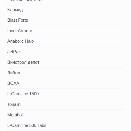
Кломид
Blast Forte
Inner Armour
Anabolic Halo
JetPak
Винстрол депот
Либол
BCAA
L-Carnitine 1500
Tonalin
Metabol
L-Carnitine 500 Tabs