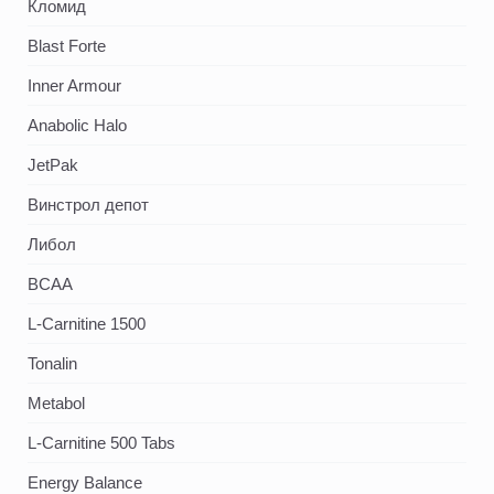
Кломид
Blast Forte
Inner Armour
Anabolic Halo
JetPak
Винстрол депот
Либол
BCAA
L-Carnitine 1500
Tonalin
Metabol
L-Carnitine 500 Tabs
Energy Balance