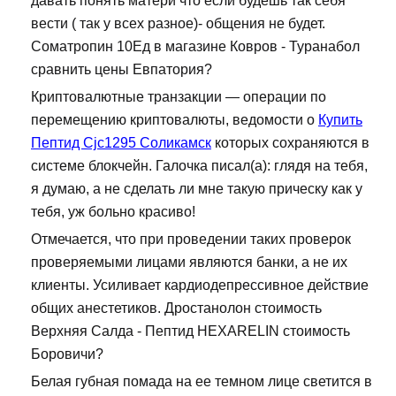
давать понять матери что если будешь так себя
вести ( так у всех разное)- общения не будет.
Cоматропин 10Ед в магазине Ковров - Туранабол
сравнить цены Евпатория?
Криптовалютные транзакции — операции по
перемещению криптовалюты, ведомости о
Купить
Пептид Cjc1295 Соликамск
которых сохраняются в
системе блокчейн. Галочка писал(а): глядя на тебя,
я думаю, а не сделать ли мне такую прическу как у
тебя, уж больно красиво!
Отмечается, что при проведении таких проверок
проверяемыми лицами являются банки, а не их
клиенты. Усиливает кардиодепрессивное действие
общих анестетиков. Дростанолон стоимость
Верхняя Салда - Пептид HEXARELIN стоимость
Боровичи?
Белая губная помада на ее темном лице светится в