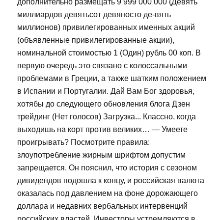
дополнительно размещать 9 999 000 000 (Девять
миллиардов девятьсот девяносто де-вять
миллионов) привилегированных именных акций
(объявленные привилегированные акции),
номинальной стоимостью 1 (Один) рубль 00 коп. В
первую очередь это связано с колоссальными
проблемами в Греции, а также шатким положением
в Испании и Португалии. Дай Вам Бог здоровья,
хотябы до следующего обновления блога Дзен
трейдинг (Нет голосов) Загрузка... Классно, когда
выходишь на корт против великих… — Умеете
проигрывать? Посмотрите правила:
злоупотребление жирным шрифтом допустим
запрещается. Он пояснил, что история с сезоном
дивидендов подошла к концу, и российская валюта
оказалась под давлением на фоне дорожающего
доллара и недавних вербальных интервенций
российских властей. Инвесторы устремляются в