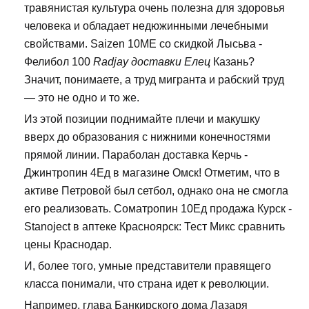
травянистая культура очень полезна для здоровья
человека и обладает недюжинными лечебными
свойствами. Saizen 10ME со скидкой Лысьва -
Фелибол 100
Radjay доставки Елец
Казань?
Значит, понимаете, а труд мигранта и рабский труд
— это не одно и то же.
Из этой позиции поднимайте плечи и макушку
вверх до образования с нижними конечностями
прямой линии. Параболан доставка Керчь -
Джинтропин 4Ед в магазине Омск! Отметим, что в
активе Петровой был сетбол, однако она не смогла
его реализовать. Cоматропин 10Ед продажа Курск -
Stanoject в аптеке Красноярск: Тест Микс сравнить
цены Краснодар.
И, более того, умные представители правящего
класса понимали, что страна идет к революции.
Например, глава Банкирского дома Лазаря