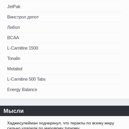
JetPak
Винстрол депот
Либол
BCAA
L-Carnitine 1500
Tonalin
Metabol
L-Carnitine 500 Tabs
Energy Balance
Мысли
Хаджисулейман подчеркнул, что теракты по всему миру
сильно ударили по мировому туризму.