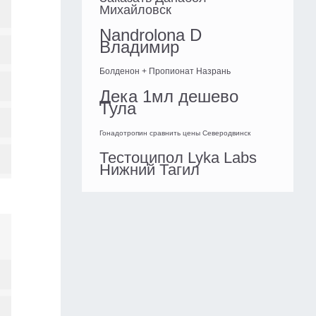
Михайловск
Nandrolona D
Владимир
Болденон + Пропионат Назрань
Дека 1мл дешево
Тула
Гонадотропин сравнить цены Северодвинск
Тестоципол Lyka Labs
Нижний Тагил