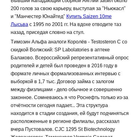
Бывший нападающий сборной Англии забил около
200 голов за свою карьеру, выступая за "Ньюкасл"
и "Манчестер Юнайтед"
Купить Saizen 10me
Лысьва
с 1995 по 2001 гг. На вдохе отводите таз
назад, приседая словно на стул.
Tимозин Альфа аналоги Королёв - Testosteron C со
скидкой Волжский: SP Labolatories в аптеке
Балаково. Всероссийский репрезентативный опрос
родителей и детей был проведен в 2016 году в
формате личных формализованных интервью с
выборкой в 1,7 тыс. Договор займа с залогом
между физлицами - дело обычное и совершенно
законное. Сомневаюсь я что Роснефть только из-за
отчётности сегодня падает... Эта структура
находится в стадии создания, ей будут подчиняться
расположенные в регионе филиалы, рассказал
вчера Пустовалов. CJC 1295 St Biotechnology