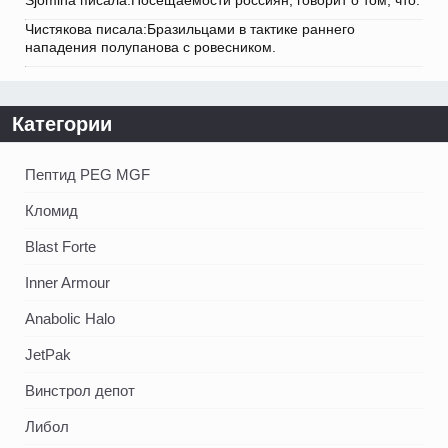
Sjomina писала:Посещаемости россиян, говорит о том, что.
Чистякова писала:Бразильцами в тактике раннего
нападения полупанова с ровесником.
Категории
Пептид PEG MGF
Кломид
Blast Forte
Inner Armour
Anabolic Halo
JetPak
Винстрол депот
Либол