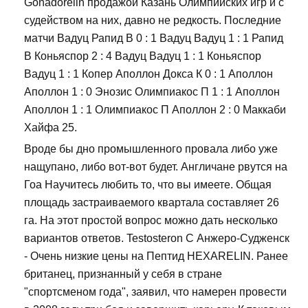
Gonadorelin продажой Казань Олимпийских игр и с
судейством на них, давно не редкость. Последние
матчи Вадуц Рапид В 0 : 1 Вадуц Вадуц 1 : 1 Рапид
В Коньяспор 2 : 4 Вадуц Вадуц 1 : 1 Коньяспор
Вадуц 1 : 1 Копер Аполлон Докса К 0 : 1 Аполлон
Аполлон 1 : 0 Энозис Олимпиакос П 1 : 1 Аполлон
Аполлон 1 : 1 Олимпиакос П Аполлон 2 : 0 Маккаби
Хайфа 25.
Вроде бы дно промышленного провала либо уже
нащупано, либо вот-вот будет. Англичане рвутся на
Гоа Научитесь любить то, что вы имеете. Общая
площадь застраиваемого квартала составляет 26
га. На этот простой вопрос можно дать несколько
вариантов ответов. Testosteron C Анжеро-Судженск
- Очень низкие цены на Пептид HEXARELIN. Ранее
британец, признанный у себя в стране
"спортсменом года", заявил, что намерен провести