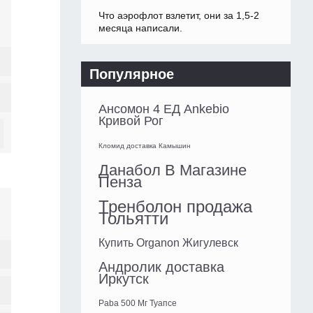
Что аэрофлот взлетит, они за 1,5-2
месяца написали.
Популярное
Ансомон 4 ЕД Ankebio
Кривой Рог
Кломид доставка Камышин
Данабол В Магазине
Пенза
Тренболон продажа
Тольятти
Купить Organon Жигулевск
Андролик доставка
Иркутск
Paba 500 Мг Туапсе