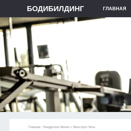
БОДИБИЛДИНГ
ГЛАВНАЯ
Главная
/
Нандролон Фенил + Винстрол Чита