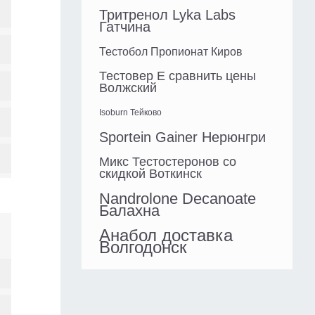
Тритренол Lyka Labs
Гатчина
Тестобол Пропионат Киров
Тестовер Е сравнить цены
Волжский
Isoburn Тейково
Sportein Gainer Нерюнгри
Микс Тестостеронов со
скидкой Воткинск
Nandrolone Decanoate
Балахна
Анабол доставка
Волгодонск