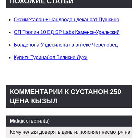
ПОХОЖИЕ СТАТЬИ
Оксиметалон + Нандродон деканоат Пушкино
СП Тропин 10 ЕД SP Labs Каменск-Уральский
Болденона Ундесиленат в аптеке Череповец
Купить Туринабол Великие Луки
КОММЕНТАРИИ К СУСТАНОН 250
ЦЕНА КЫЗЫЛ
Malaja
ответил(а)
Кому нельзя доверять деньги, поясняет несмотря на