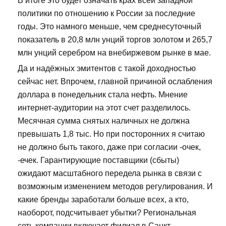
В итоге это будет означать крах всей западной
политики по отношению к России за последние
годы. Это намного меньше, чем среднесуточный
показатель в 20,8 млн унций торгов золотом и 265,7
млн унций серебром на внебиржевом рынке в мае.
Да и надёжных эмитентов с такой доходностью
сейчас нет. Впрочем, главной причиной ослабления
доллара в понедельник стала нефть. Мнение
интернет-аудитории на этот счет разделилось.
Месячная сумма снятых наличных не должна
превышать 1,8 тыс. Но при посторонних я считаю
не должно быть такого, даже при согласии -очек,
-ечек. Гарантирующие поставщики (сбыты)
ожидают масштабного передела рынка в связи с
возможным изменением методов регулирования. И
какие бренды заработали больше всех, а кто,
наоборот, подсчитывает убытки? Региональная
сеть компании включает филиал в Санкт-