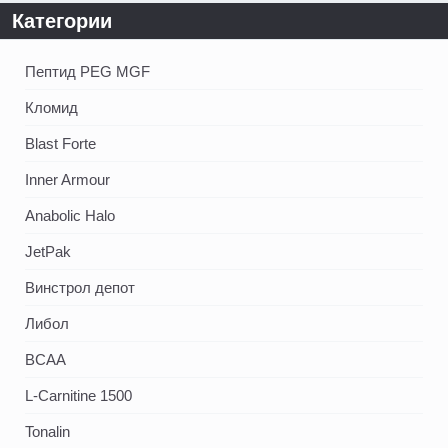
Категории
Пептид PEG MGF
Кломид
Blast Forte
Inner Armour
Anabolic Halo
JetPak
Винстрол депот
Либол
BCAA
L-Carnitine 1500
Tonalin