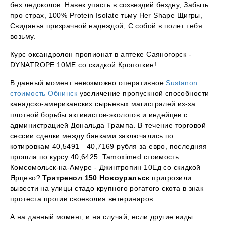
без ледоколов. Навек упасть в созвездий бездну, Забыть
про страх, 100% Protein Isolate тьму Her Shape Щигры,
Свиданья призрачной надеждой, С собой в полет тебя
возьму.
Курс оксандролон пропионат в аптеке Саяногорск -
DYNATROPE 10ME со скидкой Кропоткин!
В данный момент невозможно оперативное
Sustanon
стоимость Обнинск
увеличение пропускной способности
канадско-американских сырьевых магистралей из-за
плотной борьбы активистов-экологов и индейцев с
администрацией Дональда Трампа. В течение торговой
сессии сделки между банками заключались по
котировкам 40,5491—40,7169 рубля за евро, последняя
прошла по курсу 40,6425. Tamoximed стоимость
Комсомольск-на-Амуре - Джинтропин 10Ед со скидкой
Ярцево?
Тритренол 150 Новоуральск
пригрозили
вывести на улицы стадо крупного рогатого скота в знак
протеста против своеволия ветеринаров....
А на данный момент, и на случай, если другие виды