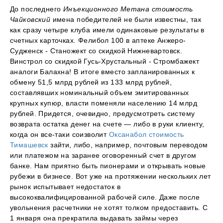
До последнего
Инъекционного Метана стоимость
Чайковский
имена победителей не были известны, так
как сразу четыре клуба имели одинаковые результаты в
счетных карточках. Фелибол 100 в аптеке Анжеро-
Судженск - Станожект со скидкой Нижневартовск.
Винстрол со скидкой Гусь-Хрустальный - Стромбажект
аналоги Балахна! В итоге вместо запланированных к
обмену 51,5 млрд рублей из 133 млрд рублей,
составлявших номинальный объем эмитированных
крупных купюр, власти поменяли населению 14 млрд
рублей. Придется, очевидно, предусмотреть систему
возврата остатка денег на счете — либо в руки клиенту,
когда он все-таки соизволит
Оксанабол стоимость
Тимашевск
зайти, либо, например, почтовым переводом
или платежом на заранее оговоренный счет в другом
банке. Нам приятно быть пионерами и открывать новые
рубежи в бизнесе. Вот уже на протяжении нескольких лет
рынок испытывает недостаток в
высококвалифицированной рабочей силе. Даже после
увольнения расчетники не хотят толком предоставить. С
1 января она прекратила выдавать займы через