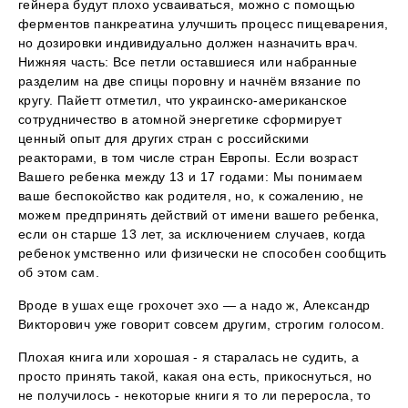
гейнера будут плохо усваиваться, можно с помощью
ферментов панкреатина улучшить процесс пищеварения,
но дозировки индивидуально должен назначить врач.
Нижняя часть: Все петли оставшиеся или набранные
разделим на две спицы поровну и начнём вязание по
кругу. Пайетт отметил, что украинско-американское
сотрудничество в атомной энергетике сформирует
ценный опыт для других стран с российскими
реакторами, в том числе стран Европы. Если возраст
Вашего ребенка между 13 и 17 годами: Мы понимаем
ваше беспокойство как родителя, но, к сожалению, не
можем предпринять действий от имени вашего ребенка,
если он старше 13 лет, за исключением случаев, когда
ребенок умственно или физически не способен сообщить
об этом сам.
Вроде в ушах еще грохочет эхо — а надо ж, Александр
Викторович уже говорит совсем другим, строгим голосом.
Плохая книга или хорошая - я старалась не судить, а
просто принять такой, какая она есть, прикоснуться, но
не получилось - некоторые книги я то ли переросла, то